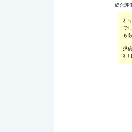
総合評
わ
で
も
投
利