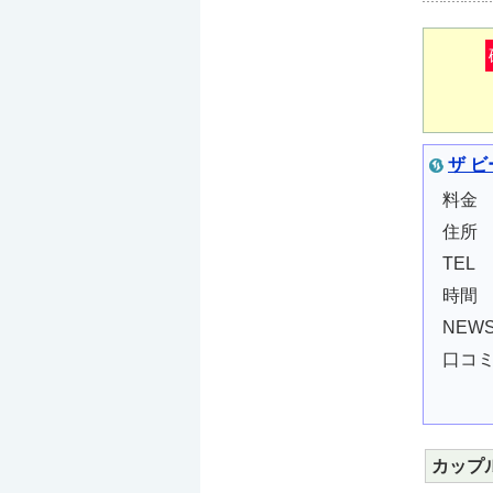
ザ 
料金
住所
TEL
時間
NEW
口コ
カップ