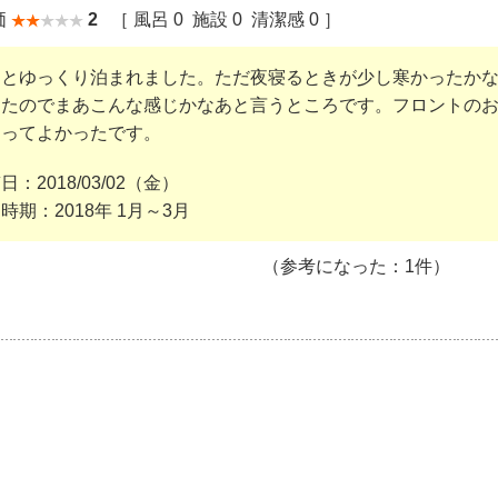
価
2
［ 風呂
0
施設
0
清潔感
0
］
りとゆっくり泊まれました。ただ夜寝るときが少し寒かったか
したのでまあこんな感じかなあと言うところです。フロントの
あってよかったです。
稿日：
2018/03/02（金）
用時期：
2018年 1月～3月
（参考になった：1件）