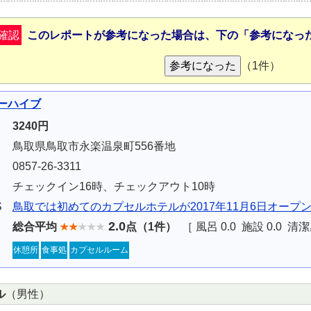
確認
このレポートが参考になった場合は、下の「参考になっ
（1件）
ビーハイブ
3240円
鳥取県鳥取市永楽温泉町556番地
0857-26-3311
チェックイン16時、チェックアウト10時
S
鳥取では初めてのカプセルホテルが2017年11月6日オープン （2
2.0
ミ
総合平均
点（
1
件）
［ 風呂
0.0
施設
0.0
清潔
休憩所
食事処
カプセルルーム
ル
（男性）