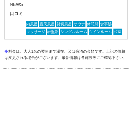
NEWS
口コミ
内風呂
露天風呂
貸切風呂
サウナ
休憩所
食事処
マッサージ
岩盤浴
シングルルーム
ツインルーム
和室
◆
料金は、大人1名の翌朝まで滞在、又は宿泊の金額です。上記の情報
は変更される場合がございます。最新情報は各施設等にご確認下さい。