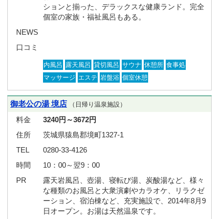
ションと揃った、デラックスな健康ランド。完全
個室の家族・福祉風呂もある。
NEWS
口コミ
内風呂
露天風呂
貸切風呂
サウナ
休憩所
食事処
マッサージ
エステ
岩盤浴
個室休憩
御老公の湯 境店
（日帰り温泉施設）
料金
3240円～3672円
住所
茨城県猿島郡境町1327-1
TEL
0280-33-4126
時間
10：00～翌9：00
PR
露天岩風呂、壺湯、寝転び湯、炭酸湯など、様々
な種類のお風呂と大衆演劇やカラオケ、リラクゼ
ーション、宿泊棟など、充実施設で、2014年8月9
日オープン。お湯は天然温泉です。