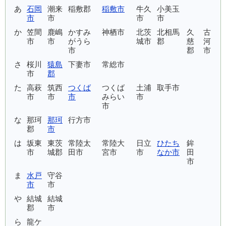
あ
石岡
潮来
稲敷郡
稲敷市
牛久
小美玉
市
市
市
市
か
笠間
鹿嶋
かすみ
神栖市
北茨
北相馬
久
古
市
市
がうら
城市
郡
慈
河
市
郡
市
さ
桜川
猿島
下妻市
常総市
市
郡
た
高萩
筑西
つくば
つくば
土浦
取手市
市
市
市
みらい
市
市
な
那珂
那珂
行方市
郡
市
は
坂東
東茨
常陸太
常陸大
日立
ひたち
鉾
市
城郡
田市
宮市
市
なか市
田
市
ま
水戸
守谷
市
市
や
結城
結城
郡
市
ら
龍ケ