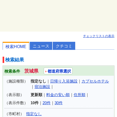
チェックリストの表示
ニュース
クチコミ
検索HOME
検索結果
茨城県
検索条件
都道府県選択
（施設種類）
指定なし
｜
日帰り入浴施設
｜
カプセルホテル
｜
宿泊施設
｜
（表示順）
更新順
｜
料金の安い順
｜
住所順
｜
（表示件数）
10件
｜
20件
｜
30件
（市町村）
指定なし