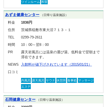
ツインルーム
和室
あずま健康センター
（日帰り温泉施設）
料金
1836円
住所
茨城県稲敷市東大沼７１３－１
TEL
0299-79-2611
時間
10：00～翌8：00
PR
露天岩風呂には温泉の運び湯。低料金で翌朝まで
滞在できます。
NEWS
入館料が値下げされています（2015/01/21）
口コミ
内風呂
露天風呂
サウナ
休憩所
食事処
マッサージ
エステ
石岡健康センター
（日帰り温泉施設）