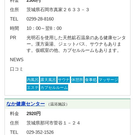
料金
2300円
住所
茨城県石岡市真家２６３３－３
TEL
0299-28-8160
時間
10：00～翌8：00
PR
光明石を使用した天然鉱石温泉のある健康センタ
ー。漢方薬湯、ジェットバス、サウナもありま
す。仮眠室の他、カプセルルームもあります。
NEWS
口コミ
内風呂
露天風呂
サウナ
休憩所
食事処
マッサージ
エステ
カプセルルーム
なか健康センター
（温浴施設）
料金
2920円
住所
茨城県那珂市菅谷１－２４
TEL
029-352-1526