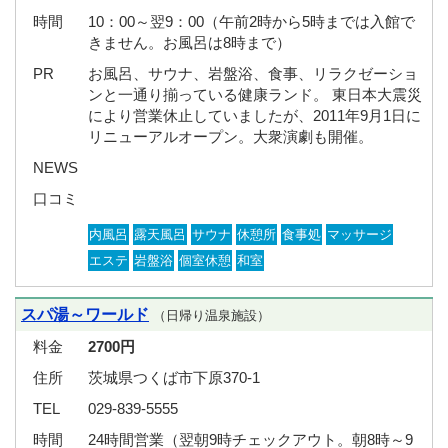
時間
10：00～翌9：00（午前2時から5時までは入館で
きません。お風呂は8時まで）
PR
お風呂、サウナ、岩盤浴、食事、リラクゼーショ
ンと一通り揃っている健康ランド。 東日本大震災
により営業休止していましたが、2011年9月1日に
リニューアルオープン。大衆演劇も開催。
NEWS
口コミ
内風呂
露天風呂
サウナ
休憩所
食事処
マッサージ
エステ
岩盤浴
個室休憩
和室
スパ湯～ワールド
（日帰り温泉施設）
料金
2700円
住所
茨城県つくば市下原370-1
TEL
029-839-5555
時間
24時間営業（翌朝9時チェックアウト。朝8時～9