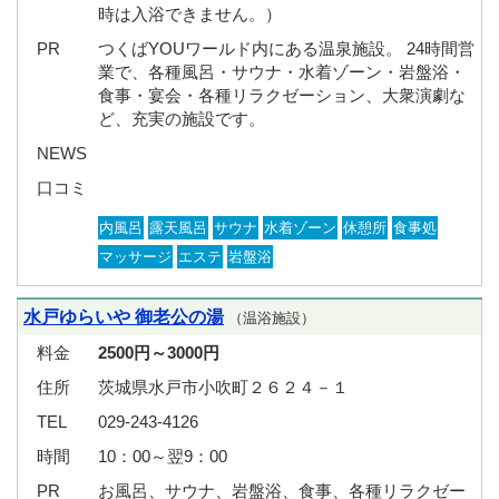
時は入浴できません。）
PR
つくばYOUワールド内にある温泉施設。 24時間営
業で、各種風呂・サウナ・水着ゾーン・岩盤浴・
食事・宴会・各種リラクゼーション、大衆演劇な
ど、充実の施設です。
NEWS
口コミ
内風呂
露天風呂
サウナ
水着ゾーン
休憩所
食事処
マッサージ
エステ
岩盤浴
水戸ゆらいや 御老公の湯
（温浴施設）
料金
2500円～3000円
住所
茨城県水戸市小吹町２６２４－１
TEL
029-243-4126
時間
10：00～翌9：00
PR
お風呂、サウナ、岩盤浴、食事、各種リラクゼー