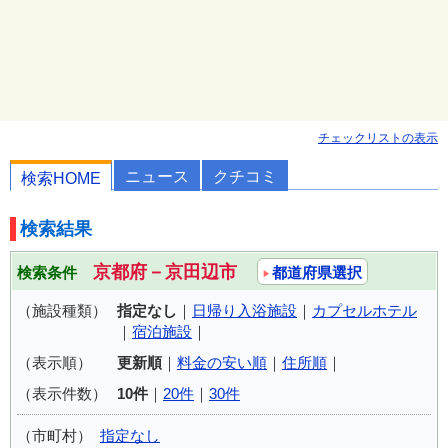
チェックリストの表示
ニュース
クチコミ
検索HOME
検索結果
京都府－京田辺市
検索条件
都道府県選択
（施設種類）
指定なし
｜
日帰り入浴施設
｜
カプセルホテル
｜
宿泊施設
｜
（表示順）
更新順
｜
料金の安い順
｜
住所順
｜
（表示件数）
10件
｜
20件
｜
30件
（市町村）
指定なし