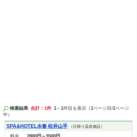
検索結果
合計：1件
1
～
1
件目を表示（
1
ページ目/
1
ページ
中）
SPA&HOTEL水春 松井山手
（日帰り温泉施設）
料金
2800円～3500円