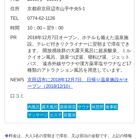
住所
京都府京田辺市山手中央5-1
TEL
0774-62-1126
時間
10：00～翌9：00
PR
2018年12月7日オープン。ホテルも備えた温泉施
設。テレビ付きリクライナーに翌朝まで滞在でき
ます。 開放感抜群の大露天風呂に超炭酸泉、ミル
クイオン風呂、源泉つぼ湯、寝転び湯、ジェット
バス、 遠赤外線サウナや漢方薬草塩サウナなど17
種類のアトラクション風呂を用意しています。
NEWS
京田辺市に2018年12月7日、日帰り温泉施設がオ
ープン（2018/12/10）
口コミ
内風呂
露天風呂
源泉掛流
サウナ
休憩所
食事処
マッサージ
エステ
岩盤浴
◆
料金は、大人1名の翌朝まで滞在、又は宿泊の金額です。上記の情報