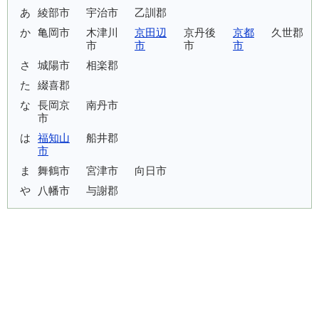
あ
綾部市
宇治市
乙訓郡
か
亀岡市
木津川
京田辺
京丹後
京都
久世郡
市
市
市
市
さ
城陽市
相楽郡
た
綴喜郡
な
長岡京
南丹市
市
は
福知山
船井郡
市
ま
舞鶴市
宮津市
向日市
や
八幡市
与謝郡