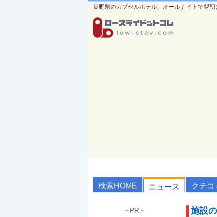
長野県のカプセルホテル、オールナイトで翌朝
検索HOME
クチコ
ニュース
施設の
－PR－