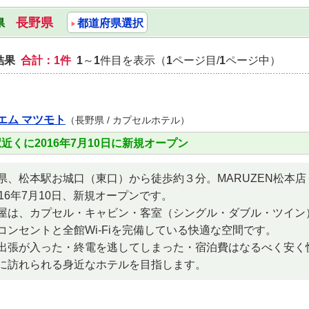
長野県
府県
都道府県選択
結果
合計：1件
1
～
1
件目を表示（
1
ページ目/
1
ページ中）
エム マツモト
（長野県 / カプセルホテル）
近くに2016年7月10日に新規オープン
県、松本駅お城口（東口）から徒歩約３分。MARUZEN松本店
016年7月10日、新規オープンです。
屋は、カプセル・キャビン・客室（シングル・ダブル・ツイン
コンセントと全館Wi-Fiを完備している快適な空間です。
出張が入った・終電を逃してしまった・宿泊費はなるべく安く
に訪れられる身近なホテルを目指します。