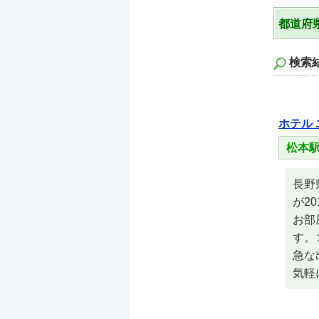
都道
検索
ホテル 
松本駅
長野
が2
お部
す。
急な
気軽