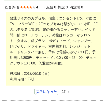
総合評価
4
［ 風呂 0 施設 0 清潔感 0 ］
普通サイズのカプセル、個室；コンセント1つ、壁面に
TV。フリーWiFi；2Fのカプセルは繋がりにくい(4F～9F
のホテル階に電波)。鍵の掛かるロッカー有り。ベッド
開口部はロールカーテン。荷物はロッカーかフロン
ト。タオル、歯ブラシ、ボディソープ、シャンプー、
ひげそり、ドライヤー、室内着無料。レンジ・ケト
ル・ドリンクバー無し。予約は電話のみで3,600円、予
約無し2,800円。チェックイン10：00～22：00、チェッ
クアウト10：00、入退室24h可能。
投稿日：2017/06/18（日）
利用時期：不明
参考になった
（1件）