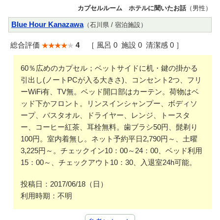
カプセルルーム ホテルに聞いたお話
（男性）
Blue Hour Kanazawa
（石川県 / 宿泊施設）
総合評価
4
［ 風呂 0 施設 0 清潔感 0 ］
60％広めのカプセル；ベットサイドに机・鍵の掛かる
引出し(ノートPCが入る大きさ)、コンセント2つ、フリ
ーWiFi有、TV無。ベッド開口部はカーテン。荷物はベ
ッド下かフロント。リンスインシャンプー、ボディソ
ープ、バスタオル、ドライヤー、レンジ、トースタ
ー、コーヒー紅茶、耳栓無料。歯ブラシ50円、髭剃り
100円。室内着無し。ネット予約平日2,790円～、土曜
3,225円～。チェックイン10：00～24：00、ベッド利用
15：00～、チェックアウト10：30、入退室24h可能。
投稿日：2017/06/18（日）
利用時期：不明