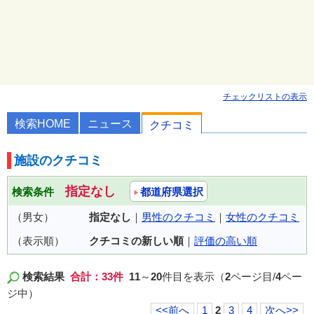
チェックリストの表示
検索HOME
ニュース
クチコミ
施設のクチコミ
指定なし
検索条件
都道府県選択
（男女）
指定なし
｜
男性のクチコミ
｜
女性のクチコミ
（表示順）
クチコミの新しい順
｜
評価の高い順
検索結果
合計：33件
11
～
20
件目を表示（
2
ページ目/
4
ペー
ジ中）
<<前へ
1
2
3
4
次へ>>