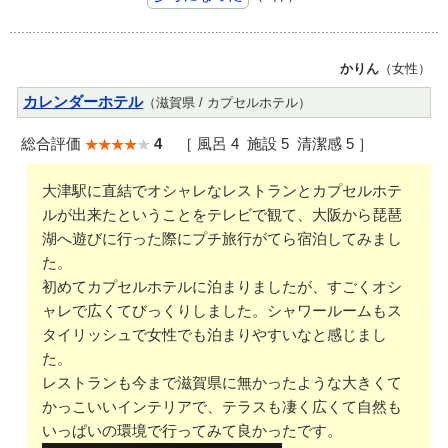
かりん
（女性）
カレンダーホテル
（滋賀県 / カプセルホテル）
総合評価
4
［ 風呂 4 施設 5 清潔感 5 ］
大津駅に直結でオシャレなレストランとカプセルホテ
ルが出来たということをテレビで観て、大阪から琵琶
湖へ遊びに行った際にプチ旅行がてら宿泊してみまし
た。
初めてカプセルホテルに泊まりましたが、すごくオシ
ャレで広くてびっくりしました。シャワールームもス
タイリッシュで女性でも泊まりやすいなと感じまし
た。
レストランも今まで滋賀県に無かったような大きくて
かっこいいインテリアで、テラスも凄く広くて自然も
いっぱいの環境で行ってみて良かったです。