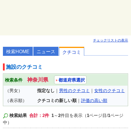
チェックリストの表示
検索HOME
ニュース
クチコミ
施設のクチコミ
神奈川県
検索条件
都道府県選択
（男女）
指定なし
｜
男性のクチコミ
｜
女性のクチコミ
（表示順）
クチコミの新しい順
｜
評価の高い順
検索結果
合計：2件
1
～
2
件目を表示（
1
ページ目/
1
ページ
中）