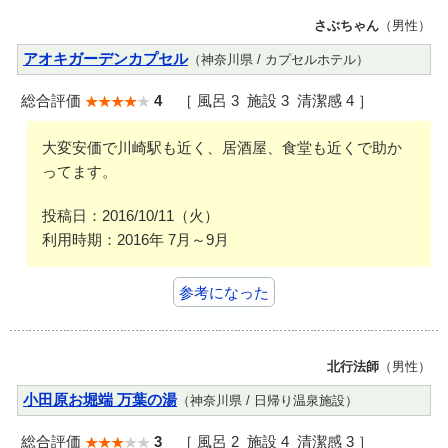
さぶちゃん
（男性）
アオキガーデンカプセル
（神奈川県 / カプセルホテル）
総合評価
4
［ 風呂 3 施設 3 清潔感 4 ］
大変安価で川崎駅も近く、居酒屋、食堂も近くで助か
ってます。
投稿日：2016/10/11（火）
利用時期：2016年 7月～9月
参考になった
北行法師
（男性）
小田原お堀端 万葉の湯
（神奈川県 / 日帰り温泉施設）
総合評価
3
［ 風呂 2 施設 4 清潔感 3 ］