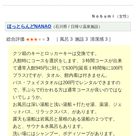
Ｎｏｂｕｍｉ
（女性）
ほっとらんどNANAO
（石川県 / 日帰り温泉施設）
総合評価
3
［ 風呂 3 施設 3 清潔感 3 ］
クツ箱のキーとロッカーキーは交換です。
入館時にコースを選択をします、３時間コースが出来
て通常入館945円に対して630円(延長１時間毎に100円
プラス)ですが、タオル、館内着は付きません。
バス・フェイスタオルは200円でレンタルできますの
で、手ぶらで行かれる方は通常コースが良いのではな
いでしょうか。
お風呂は深い湯船と浅い湯船＋打たせ湯、薬湯、ジェ
ットバス、リラックスバス、があります。
露天も湯船は岩風呂と屋根のある湯船の２つです。
あと、サウナ＆水風呂もあります。
洗い場にはシャンプー、ボディソープがあります。