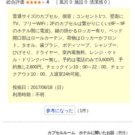
総合評価
4
［ 風呂 0 施設 0 清潔感 0 ］
普通サイズのカプセル、個室；コンセント1つ、壁面に
TV。フリーWiFi；2Fのカプセルは繋がりにくい(4F～9F
のホテル階に電波)。鍵の掛かるロッカー有り。ベッド
開口部はロールカーテン。荷物はロッカーかフロン
ト。タオル、歯ブラシ、ボディソープ、シャンプー、
ひげそり、ドライヤー、室内着無料。レンジ・ケト
ル・ドリンクバー無し。予約は電話のみで3,600円、予
約無し2,800円。チェックイン10：00～22：00、チェッ
クアウト10：00、入退室24h可能。
投稿日：2017/06/18（日）
利用時期：不明
参考になった
（1件）
カプセルルーム ホテルに聞いたお話
（男性）