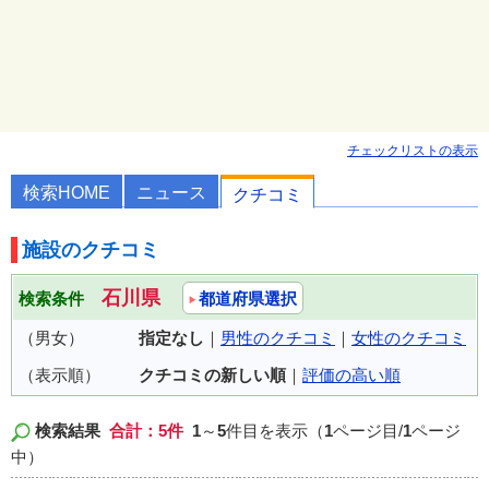
チェックリストの表示
検索HOME
ニュース
クチコミ
施設のクチコミ
石川県
検索条件
都道府県選択
（男女）
指定なし
｜
男性のクチコミ
｜
女性のクチコミ
（表示順）
クチコミの新しい順
｜
評価の高い順
検索結果
合計：5件
1
～
5
件目を表示（
1
ページ目/
1
ページ
中）