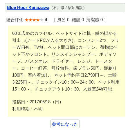
Blue Hour Kanazawa
（石川県 / 宿泊施設）
総合評価
4
［ 風呂 0 施設 0 清潔感 0 ］
60％広めのカプセル；ベットサイドに机・鍵の掛かる
引出し(ノートPCが入る大きさ)、コンセント2つ、フリ
ーWiFi有、TV無。ベッド開口部はカーテン。荷物はベ
ッド下かフロント。リンスインシャンプー、ボディソ
ープ、バスタオル、ドライヤー、レンジ、トースタ
ー、コーヒー紅茶、耳栓無料。歯ブラシ50円、髭剃り
100円。室内着無し。ネット予約平日2,790円～、土曜
3,225円～。チェックイン10：00～24：00、ベッド利用
15：00～、チェックアウト10：30、入退室24h可能。
投稿日：2017/06/18（日）
利用時期：不明
参考になった