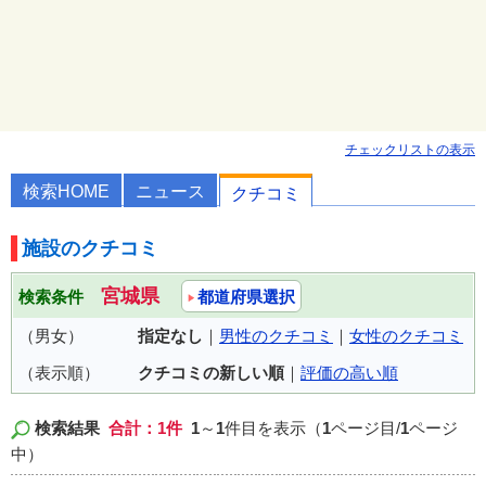
チェックリストの表示
検索HOME
ニュース
クチコミ
施設のクチコミ
宮城県
検索条件
都道府県選択
（男女）
指定なし
｜
男性のクチコミ
｜
女性のクチコミ
（表示順）
クチコミの新しい順
｜
評価の高い順
検索結果
合計：1件
1
～
1
件目を表示（
1
ページ目/
1
ページ
中）